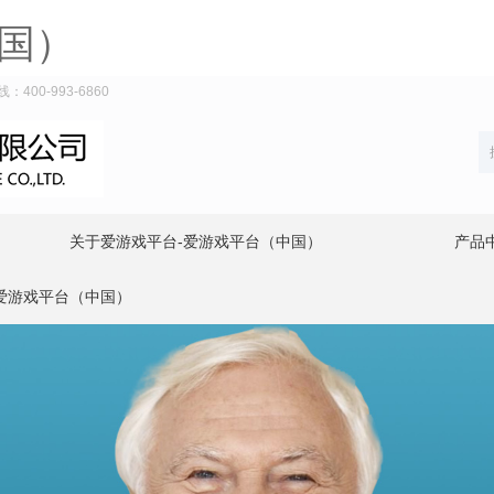
国）
0-993-6860
关于爱游戏平台-爱游戏平台（中国）
产品
爱游戏平台（中国）