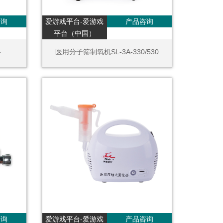
咨询
爱游戏平台-爱游戏
产品咨询
平台（中国）
-
医用分子筛制氧机SL-3A-330/530
咨询
爱游戏平台-爱游戏
产品咨询