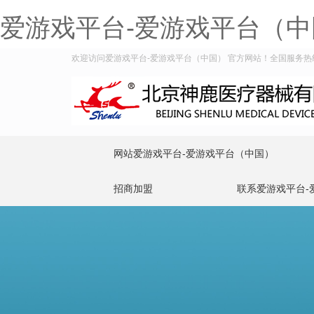
爱游戏平台-爱游戏平台（中
欢迎访问爱游戏平台-爱游戏平台（中国） 官方网站！全国服务热线：40
网站爱游戏平台-爱游戏平台（中国）
招商加盟
联系爱游戏平台-