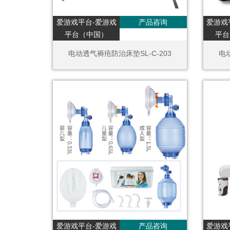
爱游戏平台-爱游戏
产品咨询
爱游戏
平台（中国）
平台
电动透气褥疮防治床垫SL-C-203
电动
爱游戏平台-爱游戏
产品咨询
爱游戏